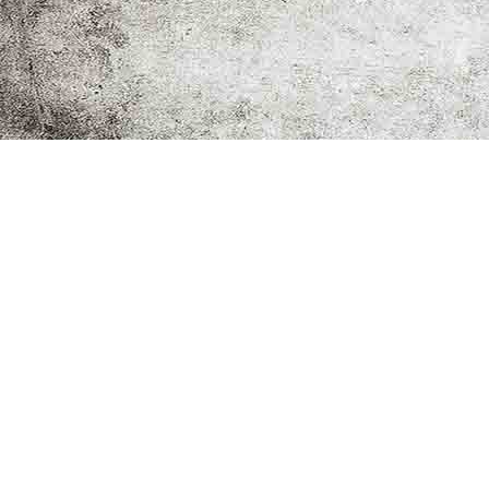
Musik, Kunst ...
DJ für das perfekte Event ...
Der perfekte Rahmen für ihr Bild ...